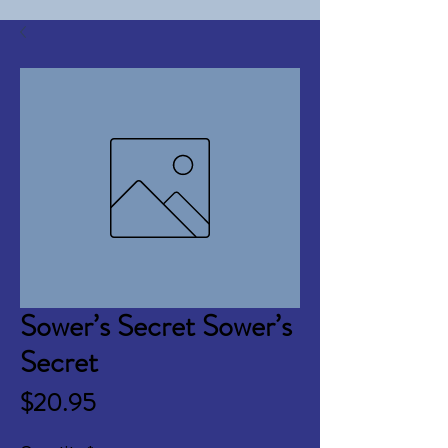
Sower’s Secret Sower’s
Secret
Price
$20.95